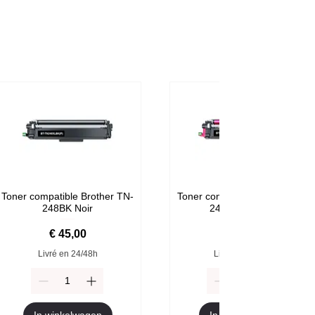
Toner compatible Brother TN-
Toner compatible Brother TN-
248BK Noir
248M Magenta
Prijs
Prijs
€ 45,00
€ 59,00
Livré en 24/48h
Livré en 24/48h