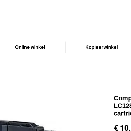
Online winkel
Kopieerwinkel
Compa
LC128
cartr
€ 10