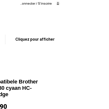
Se connecter / S'inscrire
Levering
binnen
24/48 uur
02 325 83 31
Cliquez pour afficher
tibele Brother
0 cyaan HC-
idge
Prijs
,90