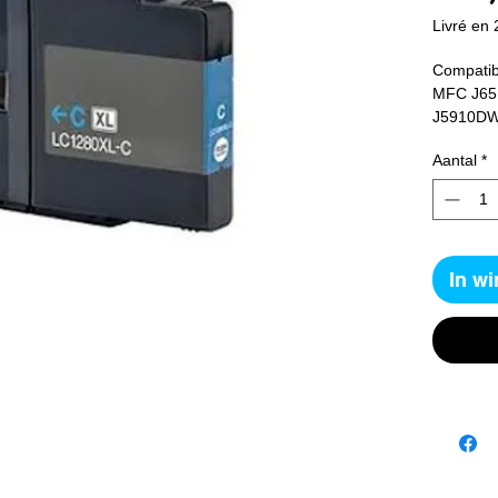
Livré en 
Compatib
MFC J65
J5910D
Aantal
*
In w