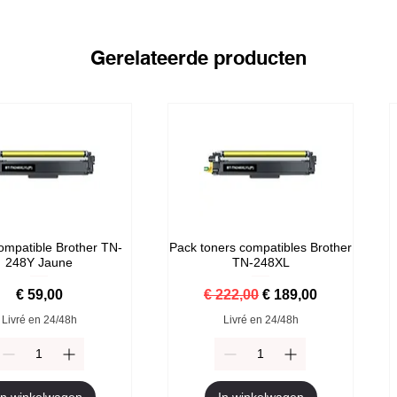
Gerelateerde producten
ompatible Brother TN-
Pack toners compatibles Brother
248Y Jaune
TN-248XL
Prijs
Normale prijs
Verkoopprijs
€ 59,00
€ 222,00
€ 189,00
Livré en 24/48h
Livré en 24/48h