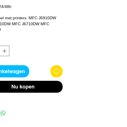
24/48h
el met printers: MFC J6910DW 
10DW MFC J6710DW MFC 
W
inkelwagen
Nu kopen